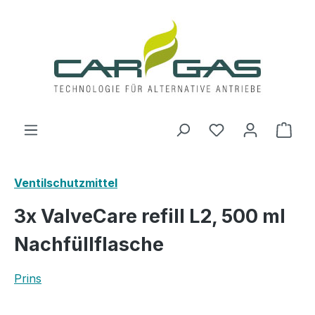
Zum Hauptinhalt springen
Du hast 0 Produ
Ware
Ventilschutzmittel
3x ValveCare refill L2, 500 ml
Nachfüllflasche
Prins