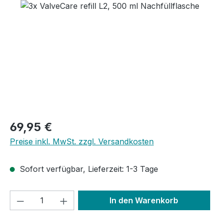
Bildergalerie überspringen
Regulärer Preis:
69,95 €
Preise inkl. MwSt. zzgl. Versandkosten
Sofort verfügbar, Lieferzeit: 1-3 Tage
Produkt Anzahl: Gib den gewünschten We
In den Warenkorb