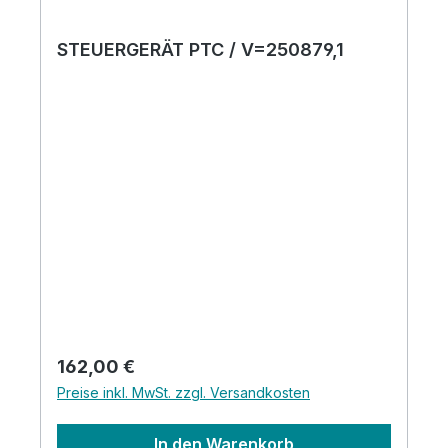
STEUERGERÄT PTC / V=250879,1
Regulärer Preis:
162,00 €
Preise inkl. MwSt. zzgl. Versandkosten
In den Warenkorb