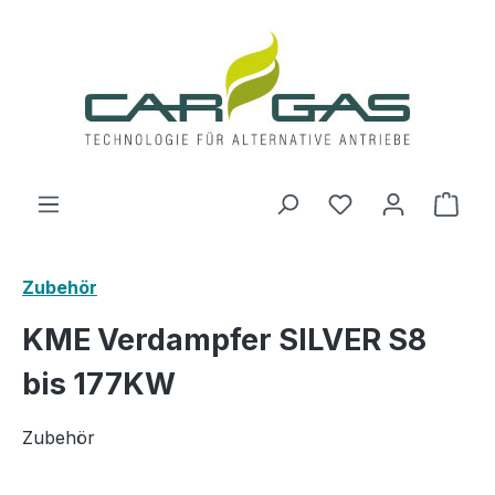
Zum Hauptinhalt springen
Du hast 0 Produ
Ware
Zubehör
KME Verdampfer SILVER S8
bis 177KW
Zubehör