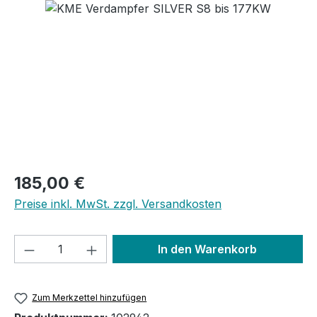
Bildergalerie überspringen
Regulärer Preis:
185,00 €
Preise inkl. MwSt. zzgl. Versandkosten
Produkt Anzahl: Gib den gewünschten We
In den Warenkorb
Zum Merkzettel hinzufügen