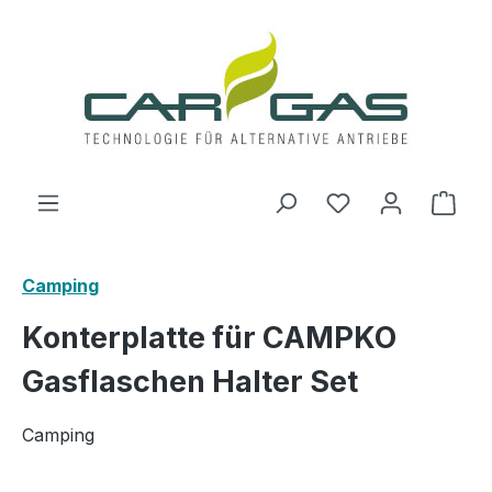
Zum Hauptinhalt springen
Du hast 0 Produ
Ware
Camping
Konterplatte für CAMPKO
Gasflaschen Halter Set
Camping