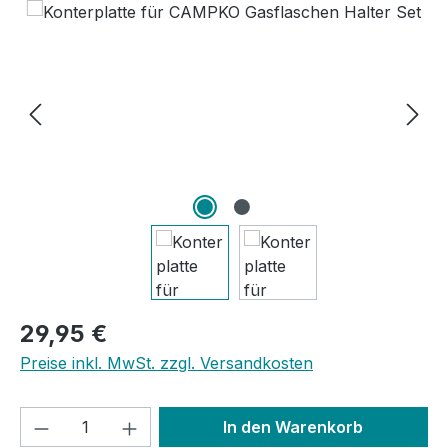
Bildergalerie überspringen
Regulärer Preis:
29,95 €
Preise inkl. MwSt. zzgl. Versandkosten
Produkt Anzahl: Gib den gewünschten We
In den Warenkorb