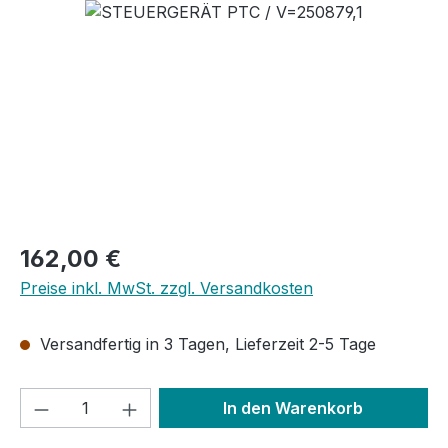
Bildergalerie überspringen
Regulärer Preis:
162,00 €
Preise inkl. MwSt. zzgl. Versandkosten
Versandfertig in 3 Tagen, Lieferzeit 2-5 Tage
Produkt Anzahl: Gib den gewünschten We
In den Warenkorb