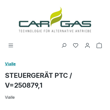
Zum Hauptinhalt springen
Du hast 0 Produ
Ware
Vialle
STEUERGERÄT PTC /
V=250879,1
Vialle