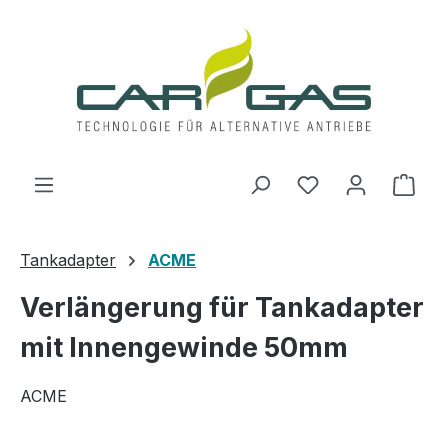
Zum Hauptinhalt springen
Du hast 0 Produ
Ware
Tankadapter
ACME
Verlängerung für Tankadapter
mit Innengewinde 50mm
ACME