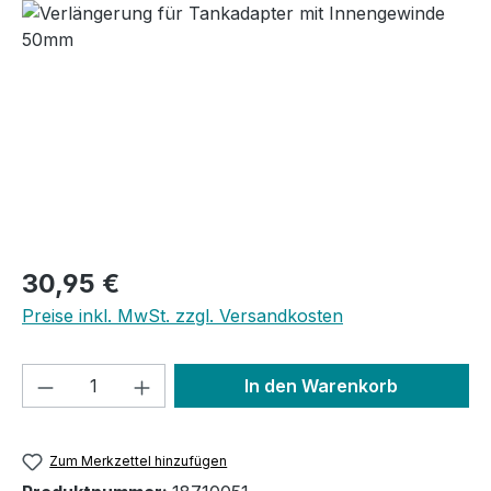
Bildergalerie überspringen
Regulärer Preis:
30,95 €
Preise inkl. MwSt. zzgl. Versandkosten
Produkt Anzahl: Gib den gewünschten We
In den Warenkorb
Zum Merkzettel hinzufügen